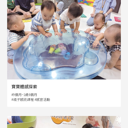
寶寶體感探索
#9個月~1歲6個月
#親子感統課程 #感官活動