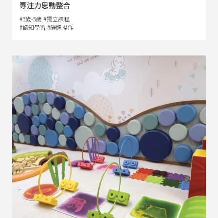
專注力思動整合
#3歲-5歲 #獨立課程
#認知學習 #靜態操作