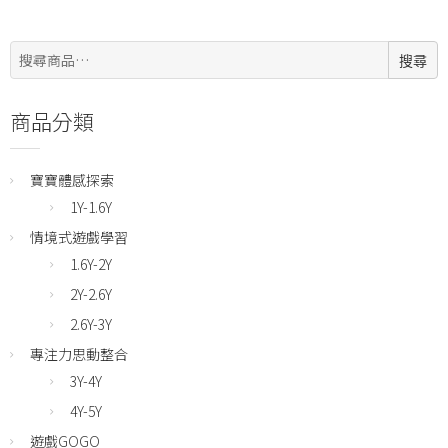
搜
搜尋
尋:
商品分類
寶寶體感探索
1Y-1.6Y
情境式遊戲學習
1.6Y-2Y
2Y-2.6Y
2.6Y-3Y
專注力思動整合
3Y-4Y
4Y-5Y
遊戲GOGO